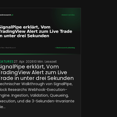
EATURES
27. Apr. 2026
10 Min. Lesezeit
SignalPipe erklärt, Vom
TradingView Alert zum Live
Trade in unter drei Sekunden
echnischer Walkthrough von SignalPipe,
lock Researchs Webhook-Execution-
ngine. Ingestion, Validation, Queueing,
xecution, und die 3-Sekunden-Invariante
ie…