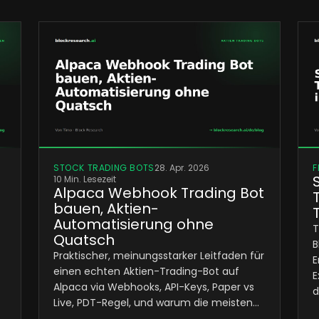
STOCK TRADING BOTS
28. Apr. 2026
F
10 Min. Lesezeit
Alpaca Webhook Trading Bot
bauen, Aktien-
Automatisierung ohne
T
Quatsch
B
Praktischer, meinungsstarker Leitfaden für
E
einen echten Aktien-Trading-Bot auf
E
Alpaca via Webhooks, API-Keys, Paper vs
d
Live, PDT-Regel, und warum die meisten…