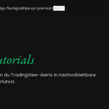
lgo flex
SignalPipe
vyn premium
Docs
torials
n du TradingView-Alerts in nachvollziehbare
führst.