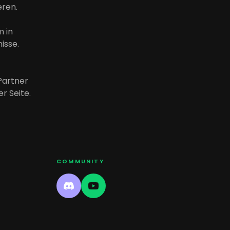
eren.
m in
isse.
Partner
r Seite.
COMMUNITY