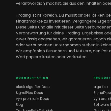
verantwortlich machst, die aus den Inhalten ode
Trading ist risikoreich. Du musst dir der Risiken b
Finanzmärkte zu investieren. Vergangene Ergebnis
Diese Seite und alle mit dieser Seite verbunde
Verantwortung für deine Trading-Ergebnisse ode
zuverlässig angesehen, wir garantieren jedoch ni
oder verbundenen Unternehmen stehen in keiner 
Wir empfehlen Besuchern und Nutzern, den Rat e
Wertpapiere kaufen oder verkaufen.
DOKUMENTATION
PRODUKT
block algo flex Docs
algo flex
SignalPipe Docs
SignalPipe
vyn premium Docs
vyn prem
Blog
Software
Trading-Bot-Tutorials
Gridmatic