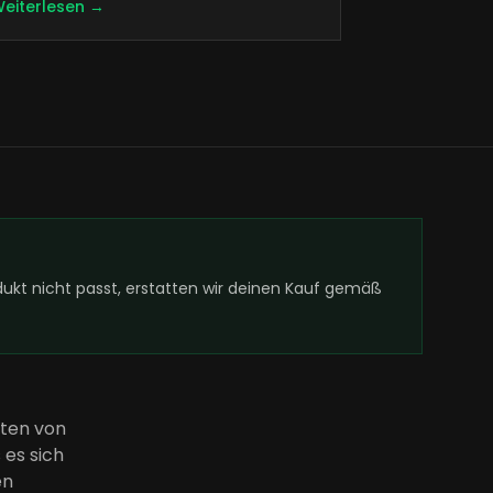
eiterlesen →
kt nicht passt, erstatten wir deinen Kauf gemäß
hten von
 es sich
en