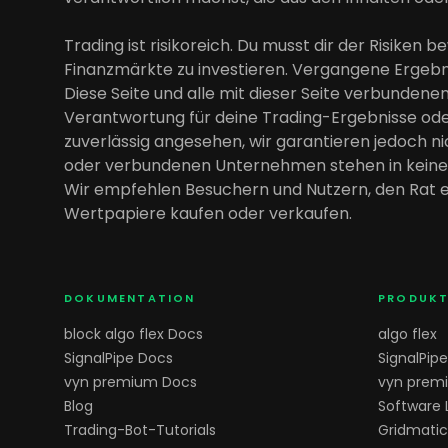
Trading ist risikoreich. Du musst dir der Risiken b
Finanzmärkte zu investieren. Vergangene Ergebnis
Diese Seite und alle mit dieser Seite verbunde
Verantwortung für deine Trading-Ergebnisse ode
zuverlässig angesehen, wir garantieren jedoch ni
oder verbundenen Unternehmen stehen in keiner 
Wir empfehlen Besuchern und Nutzern, den Rat e
Wertpapiere kaufen oder verkaufen.
DOKUMENTATION
PRODUKT
block algo flex Docs
algo flex
SignalPipe Docs
SignalPipe
vyn premium Docs
vyn prem
Blog
Software
Trading-Bot-Tutorials
Gridmatic