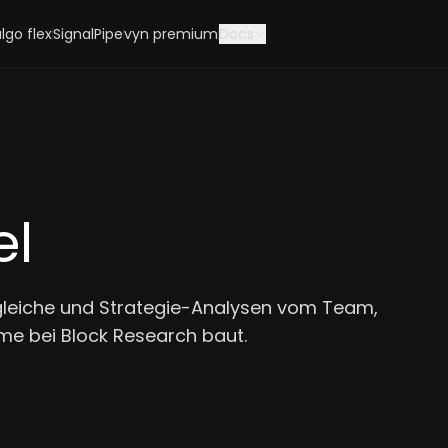
lgo flex
SignalPipe
vyn premium
Docs
el
gleiche und Strategie-Analysen vom Team,
me bei Block Research baut.