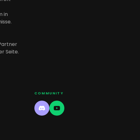
m in
isse.
Partner
r Seite.
COMMUNITY