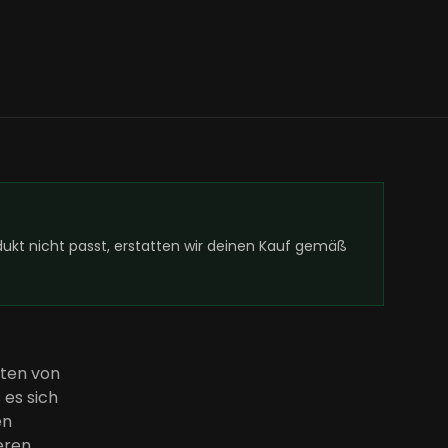
kt nicht passt, erstatten wir deinen Kauf gemäß
hten von
 es sich
en
eren.