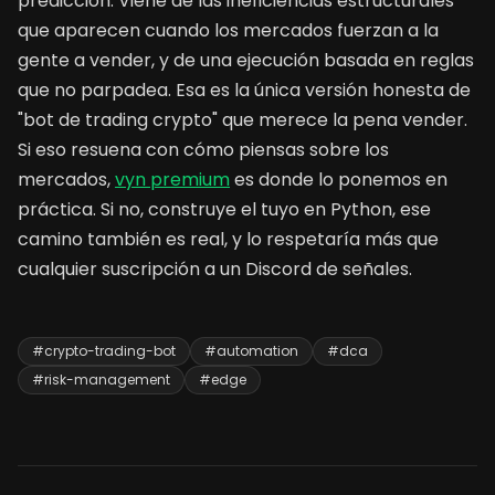
predicción. Viene de las ineficiencias estructurales
que aparecen cuando los mercados fuerzan a la
gente a vender, y de una ejecución basada en reglas
que no parpadea. Esa es la única versión honesta de
"bot de trading crypto" que merece la pena vender.
Si eso resuena con cómo piensas sobre los
mercados,
vyn premium
es donde lo ponemos en
práctica. Si no, construye el tuyo en Python, ese
camino también es real, y lo respetaría más que
cualquier suscripción a un Discord de señales.
#crypto-trading-bot
#automation
#dca
#risk-management
#edge