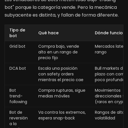
bot" porque la categoría vende. Pero la mecánica
subyacente es distinta, y fallan de forma diferente.
Tipo de
Qué hace
Dónde funcion
bot
Grid bot
Compra bajo, vende
Mercados lateral
alto en un rango de
rango
precio fijo
DCA bot
Escala una posición
Bull markets de 
con safety orders
plazo con corre
mientras el precio cae
poco profundas
Bot
Compra rupturas, sigue
Movimientos
trend-
medias móviles
direccionales fu
following
(raros en crypto
Bot de
Va contra los extremos,
Rangos de alta
reversión
espera snap-back
volatilidad
a la